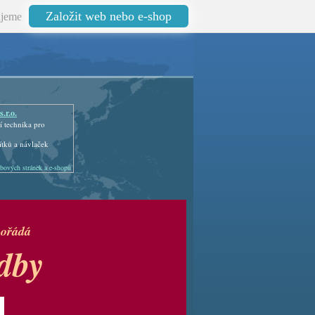
Založit web nebo e-shop
jeme
.r.o.
 technika pro
ítků a návlaček
bových stránek a e-shopů
pořádá
udby