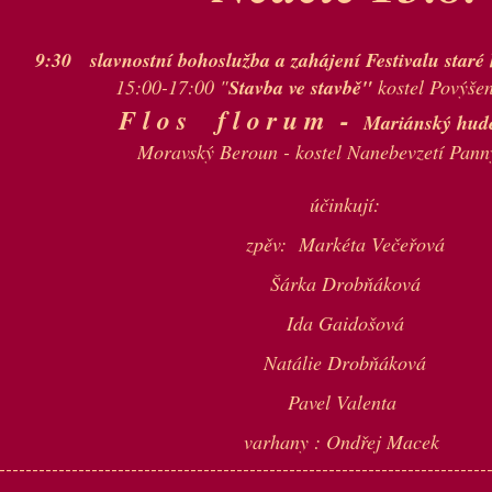
9:30 slavnostní bohoslužba a zahájení Festivalu star
15:00-17:00 "
Stavba ve stavbě"
kostel Povýšen
F l o s f l o r u m -
Mariánský hude
Moravský Beroun - kostel Nanebevzetí Pann
účinkují:
zpěv: Markéta Večeřová
Šárka Drobňáková
Ida Gaidošová
Natálie Drobňáková
Pavel Valenta
varhany : Ondřej Macek
--------------------------------------------------------------------------