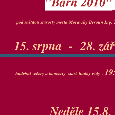
"Bärn 2010"
pod záštitou starosty města Moravský Beroun Ing.
15. srpna - 28. zá
19
hudební večery a koncerty staré hudby vždy v
Neděle 15.8.