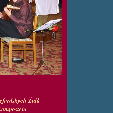
efardských Židů
 Compostela