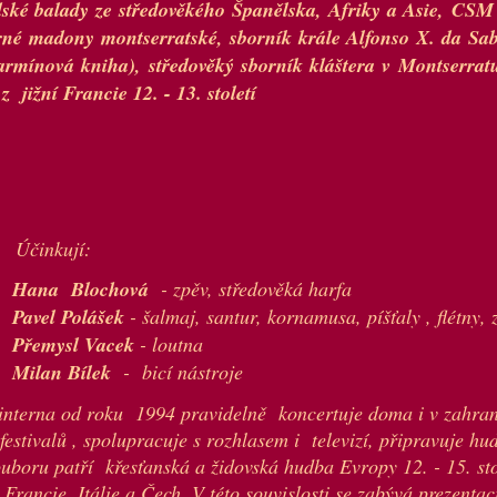
ské balady ze středověkého Španělska, Afriky a Asie,
CS
rné madony montserratské, sborník krále Alfonso X. da Sabi
armínová kniha), středověký sborník kláštera v Montserratu
 jižní Francie 12. - 13. století
kují:
Blochová
- zpěv, středověká harfa
 Polášek
- šalmaj, santur, kornamusa, píšťaly , flétny, 
sl Vacek
- loutna
n Bílek
- bicí nástroje
nterna od roku 1994 pravidelně koncertuje doma i v zahrani
estivalů , spolupracuje s rozhlasem i televizí, připravuje hud
ouboru patří křesťanská a židovská hudba Evropy 12. - 15. sto
Francie, Itálie a Čech. V této souvislosti se zabývá prezentac