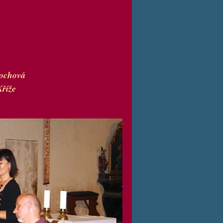
lochová
Kříže