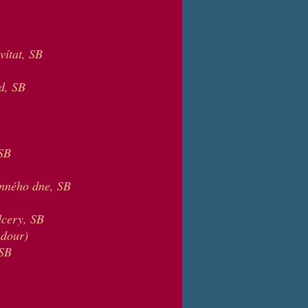
vítat, SB
d, SB
)
SB
unného dne, SB
dcery, SB
adour)
 SB