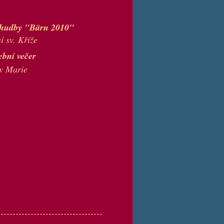
é hudby "Bärn 2010"
í sv. Kříže
bní večer
y Marie
-----------------------------------