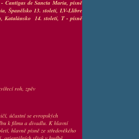
M
-
Cantigas de Sancta
Maria, písně
a, Španělsko 13. století, LV-Llibre
, Katalánsko 14. století, T - písně
zvířecí roh, zpěv
čí, účastní se evropských
bu k filmu a divadlu. K hlavní
letí, hlavně písně ze středověkého
í orientálních vlivů v hudbě