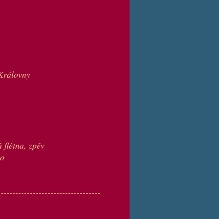
Královny
flétna, zpěv
lo
-----------------------------------