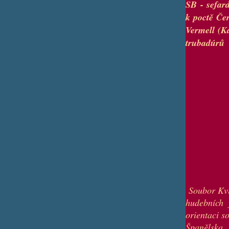
SB
- sefard
k poctě Če
Vermell (K
trubadúrů z
Účin
Hana 
Pavel
Přemy
Mila
Soubor Kvi
hudebních f
orientaci s
Španělska, 