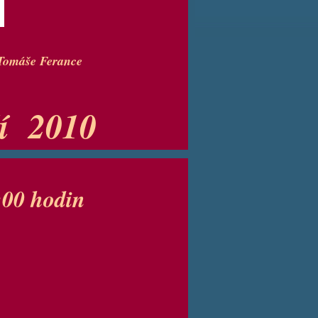
 Tomáše Ferance
ří 2010
:00 hodin