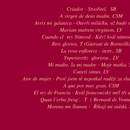
Criador - Stvořitel, SB
A virgen de deus madre, CSM
Avrix mi galanica - Otevři miláčku, už bude s
Mariam matrem virginem, LV
Cuando el rey Nimrod - Když král nimro
Reis glorios, T (Guiraut de Borneilh
La rosa enflorece - instr., SB
Ynperayritz gloriosa , LV
Mi madre, la mi madre - Moje matka, 
Cuncti simus, LV
Aire de mujer - Proč jsem tě nepotkal raději za sl
A que por muy gran, CSM
El rey de Francía - Král francouzský měl tři 
Quan l´erba fresq´, T ( Bernard de Vent
Morena me llaman - Říkají mi snědá,