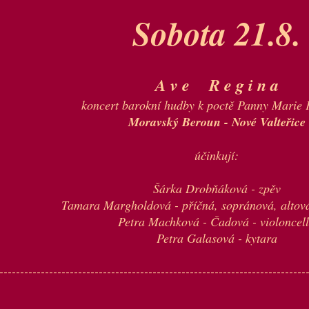
Sobota 21.8.
A v e R e g i n a
koncert barokní hudby k poctě Panny Marie 
Moravský Beroun - Nové Valteřice
účinkují:
Šárka Drobňáková - zpěv
Tamara Margholdová - příčná, sopránová, altová 
Petra Machková - Čadová - violoncel
Petra Galasová - kytara
--------------------------------------------------------------------------