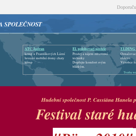
Doporuču
A SPOLEČNOST
ATC Jadran
El. polohovací postele
ELDING s
kemp u Františkových Lázní
Prodej a nájem zdravotní
Označovací
luxusní mobilní domy chaty
techniky
elektro.
kemp
Dopřejte komfort svým
Výrobce št
blízkým.
Tvorba we
Hudební společnost P. Cassiána Hanela 
Festival staré h