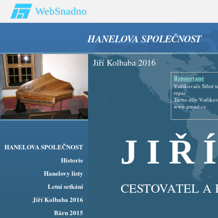
WebSnadno
HANELOVA SPOLEČNOST
Jiří Kolbaba 2016
Repasované
Turbodmychadlo
Vstřikovače Střed t
repas
Turbo díly Vstřiko
www.pmnd.cz
J I Ř 
HANELOVA SPOLEČNOST
Historie
Hanelovy listy
CESTOVATEL 
Letní setkání
Jiří Kolbaba 2016
Bärn 2015