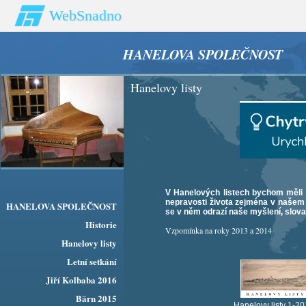
WebSnadno
HANELOVA SPOLEČNOST
Hanelovy listy
V Hanelových listech bychom měli 
nepravosti života zejména v našem 
HANELOVA SPOLEČNOST
se v něm odrazí naše myšlení, slova
Historie
Vzpomínka na roky 2013 a 2014
Hanelovy listy
Letní setkání
Jiří Kolbaba 2016
Bärn 2015
Hanelovy listy 1-2