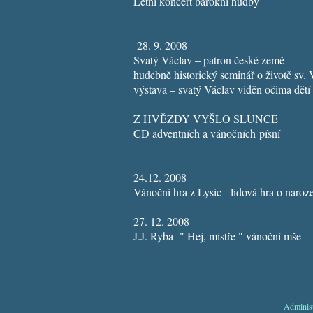
Letní koncert barokní hudby
28. 9. 2008
Svatý Václav – patron české země
hudebně historický seminář o životě sv.
výstava – svatý Václav viděn očima dětí
Z HVĚZDY VYŠLO SLUNCE
CD adventních a vánočních písní
24.12. 2008
Vánoční hra z Lysic - lidová hra o naroz
27. 12. 2008
J.J. Ryba " Hej, mistře " vánoční mše
-
Adminis