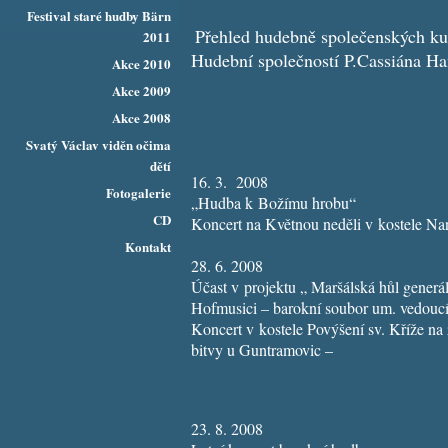
Festival staré hudby Bärn
Přehled hudebně společenských ku
2011
Hudební společností P.Cassiána H
Akce 2010
Akce 2009
Akce 2008
Svatý Václav viděn očima
dětí
16. 3.
2008
Fotogalerie
„Hudba k Božímu hrobu“
CD
Koncert na Květnou neděli v kostele Na
Kontakt
28. 6. 2008
Účast v projektu „ Maršálská hůl gener
Hofmusici – barokní soubor um. vedouc
Koncert v kostele Povýšení sv. Kříže na 
bitvy u Guntramovic –
23. 8. 2008