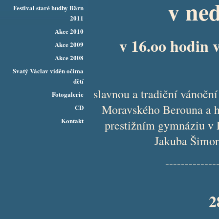
v ned
Festival staré hudby Bärn
2011
Akce 2010
v 16.oo hodin 
Akce 2009
Akce 2008
Svatý Václav viděn očima
dětí
slavnou a tradiční vánočn
Fotogalerie
Moravského Berouna a h
CD
Kontakt
prestižním gymnáziu v P
Jakuba Šimon
-------------
2