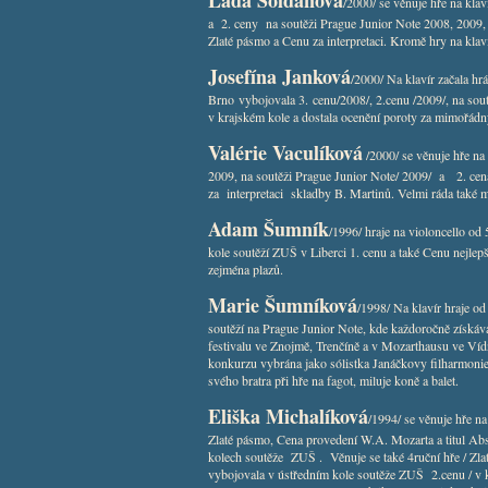
Lada Soldánová
/2000/ se věnuje hře na kla
a 2. ceny na soutěži Prague Junior Note 2008, 2009, 
Zlaté pásmo a Cenu za interpretaci. Kromě hry na klaví
Josefína Janková
/2000/ Na klavír začala hrá
Brno vybojovala 3. cenu/2008/, 2.cenu /2009/, na sou
v krajském kole a dostala ocenění poroty za mimořádn
Valérie Vaculíková
/2000/ se věnuje hře na
2009, na soutěži Prague Junior Note/ 2009/ a 2. cena
za interpretaci skladby B. Martinů. Velmi ráda také ma
Adam Šumník
/1996/ hraje na violoncello o
kole soutěží ZUŠ v Liberci 1. cenu a také Cenu nejlep
zejména plazů.
Marie Šumníková
/1998/ Na klavír hraje o
soutěží na Prague Junior Note, kde každoročně získáv
festivalu ve Znojmě, Trenčíně a v Mozarthausu ve Víd
konkurzu vybrána jako sólistka Janáčkovy filharmoni
svého bratra při hře na fagot, miluje koně a balet.
Eliška Michalíková
/1994/ se věnuje hře na
Zlaté pásmo, Cena provedení W.A. Mozarta a titul Abs
kolech soutěže ZUŠ . Věnuje se také 4ruční hře / Zla
vybojovala v ústředním kole soutěže ZUŠ 2.cenu / v k