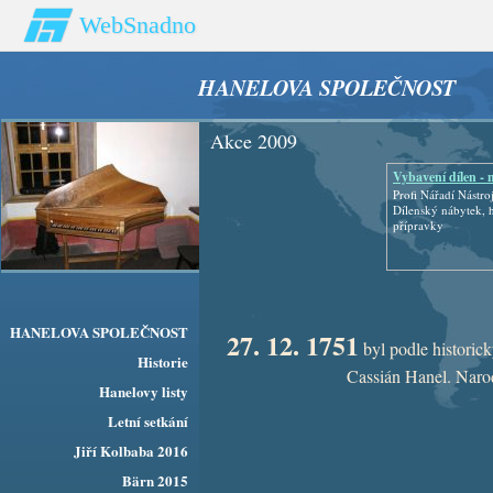
WebSnadno
HANELOVA SPOLEČNOST
Akce 2009
Vybavení dílen - 
Profi Nářadí Nástroj
Dílenský nábytek, 
přípravky
HANELOVA SPOLEČNOST
27. 12. 1751
byl podle histori
Historie
Cassián Hanel. Naro
Hanelovy listy
Letní setkání
Jiří Kolbaba 2016
Bärn 2015