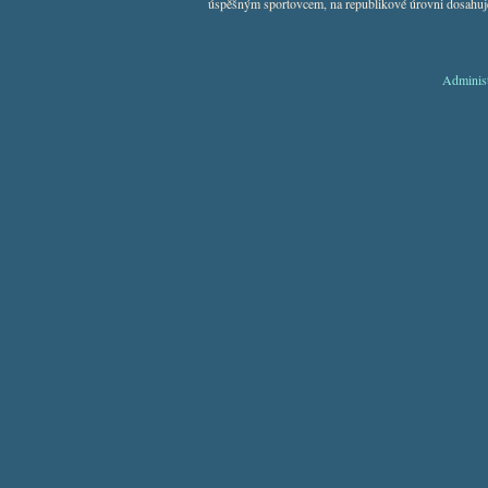
úspěšným sportovcem, na republikové úrovni dosahuj
Adminis