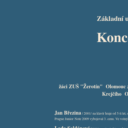
Základní
Konce
žáci ZUŠ "Žerotín" Olomouc z
Krejčího Ol
Jan Březina
/ 2001/ na klavír hraje od 5-ti le
Prague Junior Note 2009 vybojoval 3. cenu. Ve volných